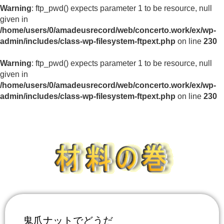
Warning
: ftp_pwd() expects parameter 1 to be resource, null
given in
/home/users/0/amadeusrecord/web/concerto.work/ex/wp-
admin/includes/class-wp-filesystem-ftpext.php
on line
230
Warning
: ftp_pwd() expects parameter 1 to be resource, null
given in
/home/users/0/amadeusrecord/web/concerto.work/ex/wp-
admin/includes/class-wp-filesystem-ftpext.php
on line
230
鬼爪ナットでどうだ