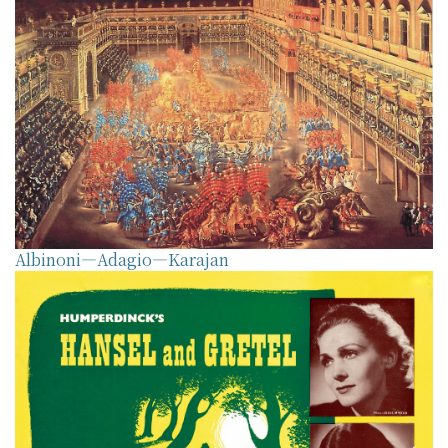
Albinoni—Adagio—Karajan