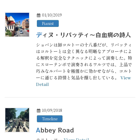
01/10/2019
Pianist
ディヌ・リパッティ〜白血病の詩人
ショパンは師コルトーの十八番だが、リパッティ
はコルトーとは全く異なる明晰なアプローチによ
る解釈を完全なテクニックによって演奏した。特
にスローテンポで演奏されるワルツでは、上品で
巧みなルバートを極僅かに効かせながら、コルト
ーに通じる詩情と気品を醸し出している。
View
Detail
10/09/2018
Timeline
Abbey Road
ラスト・ア…
View Detail