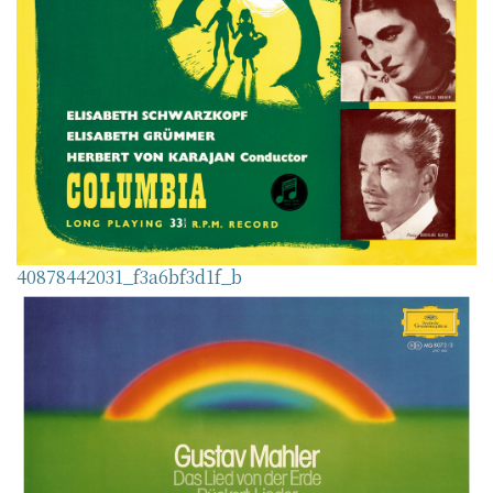
40878442031_f3a6bf3d1f_b