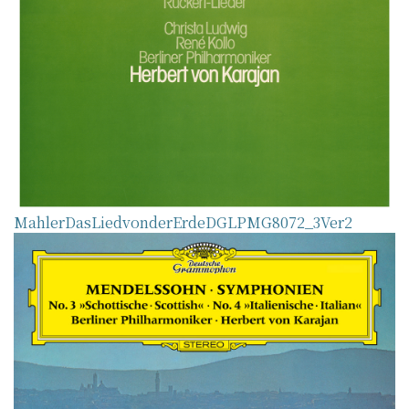
MahlerDasLiedvonderErdeDGLPMG8072_3Ver2