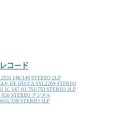
盤レコード
148/149 STEREO 2LP
DECCA SXL2269 STEREO
7-01 751/753 STEREO 3LP
026 STEREO デジタル
/33B STEREO 3LP