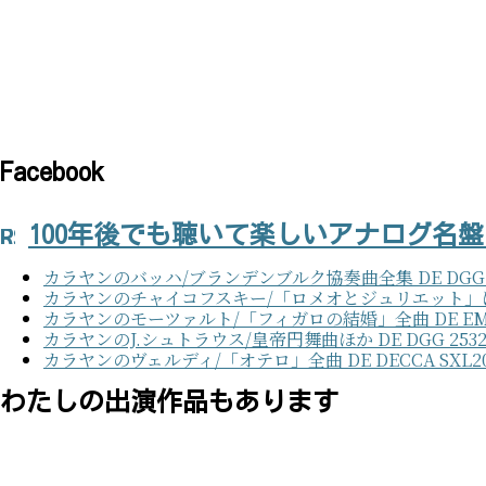
Facebook
100年後でも聴いて楽しいアナログ名
カラヤンのバッハ/ブランデンブルク協奏曲全集 DE DGG 2531 
カラヤンのチャイコフスキー/「ロメオとジュリエット」ほか DE 
カラヤンのモーツァルト/「フィガロの結婚」全曲 DE EMI 1C 14
カラヤンのJ.シュトラウス/皇帝円舞曲ほか DE DGG 2532 
カラヤンのヴェルディ/「オテロ」全曲 DE DECCA SXL20031
わたしの出演作品もあります