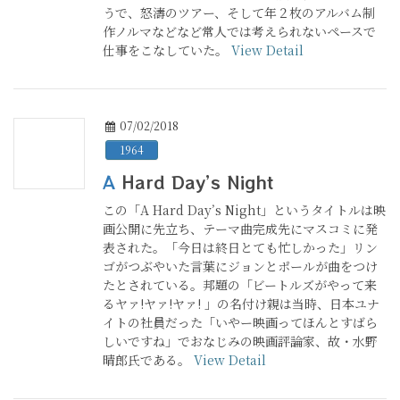
うで、怒濤のツアー、そして年２枚のアルバム制
作ノルマなどなど常人では考えられないペースで
仕事をこなしていた。
View Detail
07/02/2018
1964
A Hard Day’s Night
この「A Hard Day’s Night」というタイトルは映
画公開に先立ち、テーマ曲完成先にマスコミに発
表された。「今日は終日とても忙しかった」リン
ゴがつぶやいた言葉にジョンとポールが曲をつけ
たとされている。邦題の「ビートルズがやって来
るヤァ!ヤァ!ヤァ! 」の名付け親は当時、日本ユナ
イトの社員だった「いやー映画ってほんとすばら
しいですね」でおなじみの映画評論家、故・水野
晴郎氏である。
View Detail